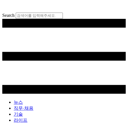
콘
텐
Search
츠
로
건
너
뛰
기
뉴스
직무·채용
기술
라이프