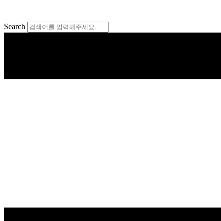
콘
텐
Search
츠
로
건
너
뛰
기