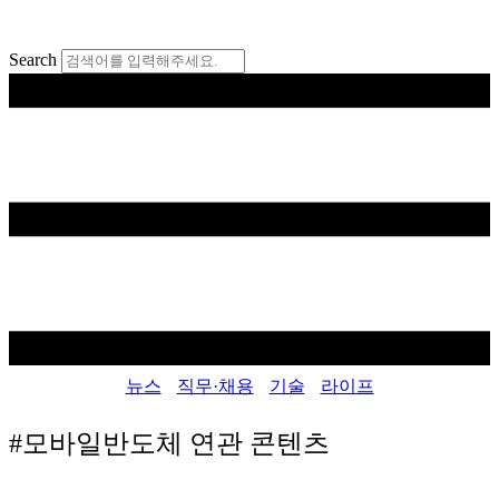
콘
텐
Search
츠
로
건
너
뛰
기
뉴스
직무·채용
기술
라이프
#모바일반도체
연관 콘텐츠