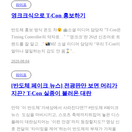
라이프
영크크식으로 T-Con 홍보하기
반도체 홍보 방식 온도 차
소셜 미디어 담당자 “T-Con은
Timing Controller의 약자로…” “’영크크’란 26년 신조어로 트
렌드를 잘 알고…”
MZ 소셜 미디어 담당자 “우리 T-Con이
얼마나 열일하는지 감도 안 옴
”...
2026.08.04
라이프
[반도체 페이크 뉴스] 전광판만 보면 머리가
지끈? T-Con 실종이 불러온 대란
만약 ‘이 반도체’가세상에서 사라진다면?? #반도체 #페이크
뉴스 도심을 마비시키고, 스포츠 축제까지뒤집어 놓은 디스
플레이 대란심지어는 ‘이런 안경’까지 등장할지도?? 영상 신
호 전달의 ‘타이밍을 제어’하는이 반도체의 부재가 가져올