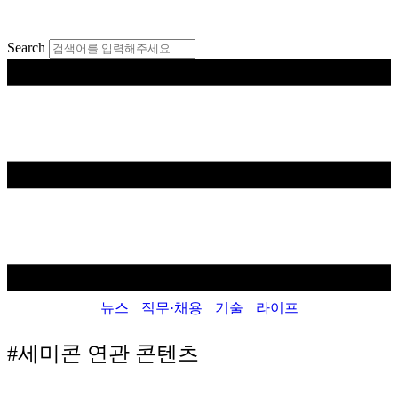
콘
텐
Search
츠
로
건
너
뛰
기
뉴스
직무·채용
기술
라이프
#세미콘
연관 콘텐츠