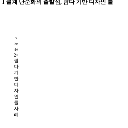
I 설계 단순화의 출발점, 람다 기반 디자인 룰
<
도
표
2>
람
다
기
반
디
자
인
룰
사
례