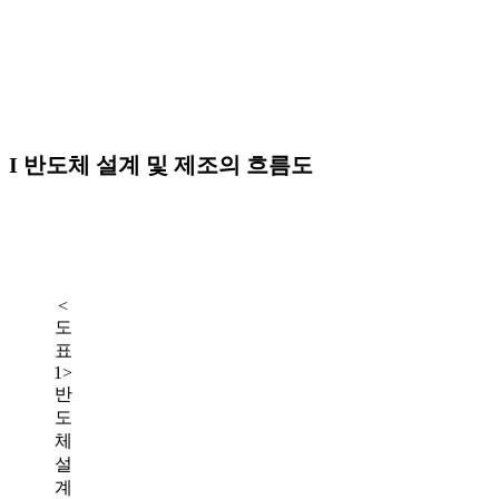
I
반도체 설계 및 제조의 흐름도
<
도
표
1>
반
도
체
설
계