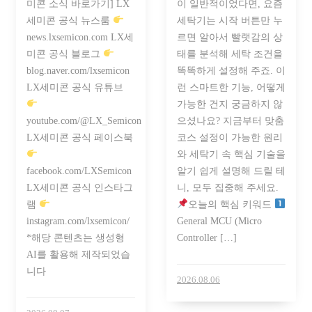
미콘 소식 바로가기] LX
이 일반적이었다면, 요즘
세미콘 공식 뉴스룸
세탁기는 시작 버튼만 누
news.lxsemicon.com LX세
르면 알아서 빨랫감의 상
미콘 공식 블로그
태를 분석해 세탁 조건을
blog.naver.com/lxsemicon
똑똑하게 설정해 주죠. 이
LX세미콘 공식 유튜브
런 스마트한 기능, 어떻게
가능한 건지 궁금하지 않
youtube.com/@LX_Semicon
으셨나요? 지금부터 맞춤
LX세미콘 공식 페이스북
코스 설정이 가능한 원리
와 세탁기 속 핵심 기술을
facebook.com/LXSemicon
알기 쉽게 설명해 드릴 테
LX세미콘 공식 인스타그
니, 모두 집중해 주세요.
램
오늘의 핵심 키워드
instagram.com/lxsemicon/
General MCU (Micro
*해당 콘텐츠는 생성형
Controller […]
AI를 활용해 제작되었습
니다
2026.08.06