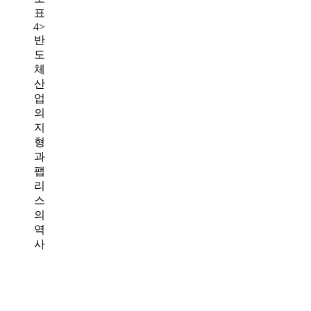
표
4>
반
도
체
산
업
의
지
형
과
팹
리
스
의
역
사