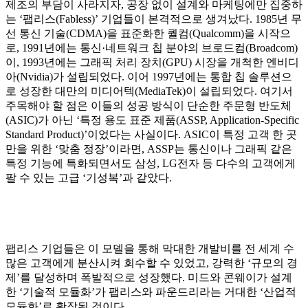
제조의 부담이 사라지자, 공장 없이 설계와 마케팅에만 집중하
는 ‘팹리스(Fabless)’ 기업들이 본격적으로 생겨났다. 1985년 무
선 통신 기술(CDMA)을 표준화한 퀄컴(Qualcomm)을 시작으
로, 1991년에는 통신·네트워크 칩 분야의 브로드컴(Broadcom)
이, 1993년에는 그래픽 처리 장치(GPU) 시장을 개척한 엔비디
아(Nvidia)가 설립되었다. 이어 1997년에는 통합 칩 솔루션으
로 성장한 대만의 미디어텍(MediaTek)이 설립되었다. 여기서
주목해야 할 점은 이들의 성공 방식이 단순한 주문형 반도체
(ASIC)가 아닌 ‘특정 용도 표준 제품(ASSP, Application-Specific
Standard Product)’이었다는 사실이다. ASIC이 특정 고객 한 곳
만을 위한 ‘맞춤 정장’이라면, ASSP는 통신이나 그래픽 같은
특정 기능에 특화되면서도 삼성, LG전자 등 다수의 고객에게
팔 수 있는 고급 ‘기성복’과 같았다.
팹리스 기업들은 이 모델을 통해 막대한 개발비를 전 세계 수
많은 고객에게 분산시켜 회수할 수 있었고, 강력한 ‘규모의 경
제’를 달성하며 폭발적으로 성장했다. 미드와 콘웨이가 설계
한 ‘기술적 모듈화’가 팹리스와 파운드리라는 거대한 ‘산업적
모듈화’로 확장된 것이다.