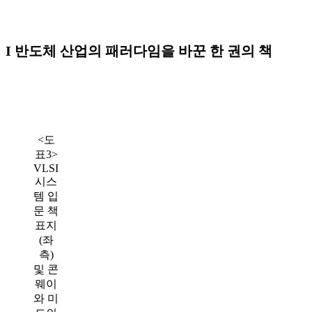
I 반도체 산업의 패러다임을 바꾼 한 권의 책
<도
표3>
VLSI
시스
템 입
문 책
표지
(좌
측)
및 콘
웨이
와 미