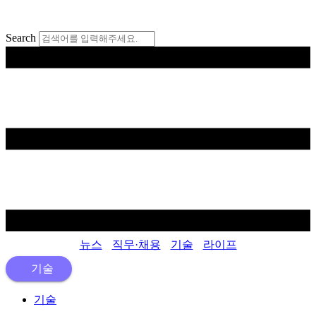
콘
텐
Search
츠
로
건
너
뛰
기
뉴스
직무·채용
기술
라이프
기술
기술