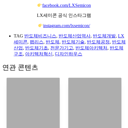
facebook.com/LXSemicon
LX세미콘 공식 인스타그램
instagram.com/lxsemicon/
TAG
반도체비즈니스
,
반도체산업역사
,
반도체개발
,
LX
세미콘
,
팹리스
,
반도체
,
반도체기술
,
반도체공정
,
반도체
산업
,
반도체기초
,
전문가기고
,
반도체아키텍처
,
반도체
구조
,
아키텍처혁신
,
디자인하우스
연관 콘텐츠