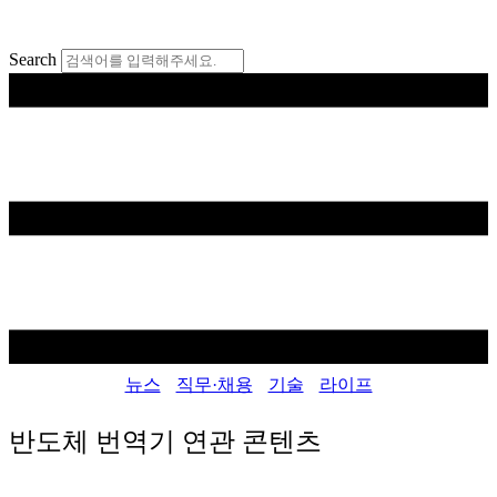
콘
텐
Search
츠
로
건
너
뛰
기
뉴스
직무·채용
기술
라이프
반도체 번역기
연관 콘텐츠