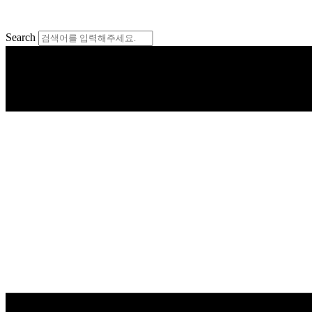
콘
텐
Search
츠
로
건
너
뛰
기