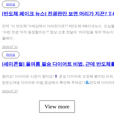
라이프
[반도체 페이크 뉴스] 전광판만 보면 머리가 지끈? T-
만약 ‘이 반도체’가세상에서 사라진다면?? #반도체 #페이크뉴스 도
‘이런 안경’까지 등장할지도?? 영상 신호 전달의 ‘타이밍을 제어’하는
플레이...
2026.07.31
라이프
[세미콘썰] 올여름 필승 다이어트 비법, 근데 반도체
왔어요! 다이어트 시즌이 왔어요!
온갖 다이어트 도전해 봤지만,아직
얻은신개념 다이어트 비법,영상에서 확인해 주세요! [
반도체 다이어트
2026.07.27
View more