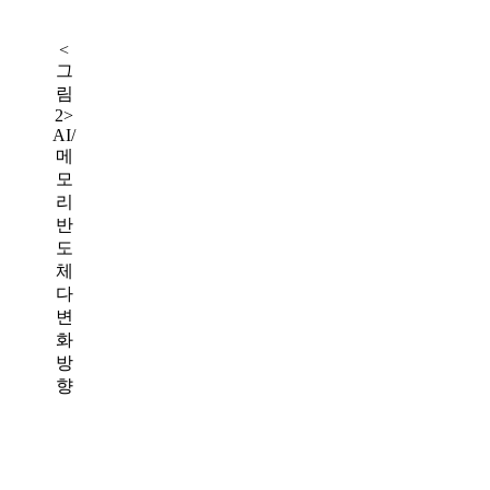
<
그
림
2>
AI/
메
모
리
반
도
체
다
변
화
방
향