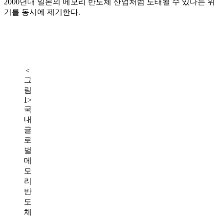
2000년대 일본의 메모리 반도체 산업처럼 도태될 수 있다는 위
기를 동시에 제기한다.
<
그
림
1>
국
내
글
로
벌
메
모
리
반
도
체