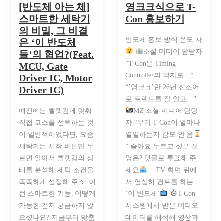
[반도체 아는 체]
영크크식으로 T-
스마트한 세탁기
Con 홍보하기
의 비밀, 그 비결
반도체 홍보 방식 온도 차
은 ‘이 반도체
소셜 미디어 담당자
들’의 협업?(Feat.
“T-Con은 Timing
MCU, Gate
Controller의 약자로…”
Driver IC, Motor
“’영크크’란 26년 신조어
Driver IC)
로 트렌드를 잘 알고…”
예전에는 빨랫감에 맞춰
MZ 소셜 미디어 담당
직접 코스를 선택하는 것
자 “우리 T-Con이 얼마나
이 일반적이었다면, 요즘
열일하는지 감도 안 옴
세탁기는 시작 버튼만 누
” 좋아요 누르고 싶은 설
르면 알아서 빨랫감의 상
명은? 댓글로 투표해 주
태를 분석해 세탁 조건을
세요
⠀ TV 화면 뒤에
똑똑하게 설정해 주죠. 이
서 열심히 컨트롤 하는
런 스마트한 기능, 어떻게
‘이 반도체‘
T-Con
가능한 건지 궁금하지 않
시스템에서 받은 비디오
으셨나요? 지금부터 맞춤
데이터를 해석해 영상과