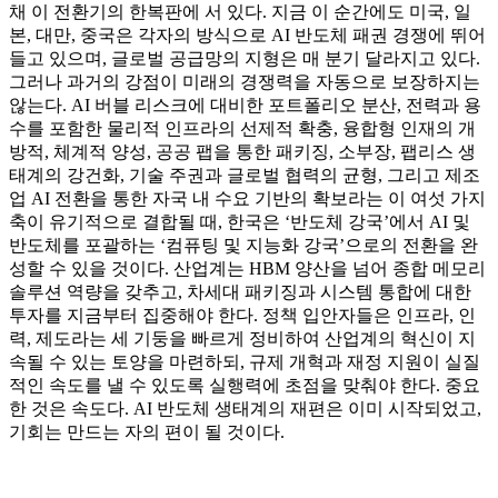
채 이 전환기의 한복판에 서 있다. 지금 이 순간에도 미국, 일
본, 대만, 중국은 각자의 방식으로 AI 반도체 패권 경쟁에 뛰어
들고 있으며, 글로벌 공급망의 지형은 매 분기 달라지고 있다.
그러나 과거의 강점이 미래의 경쟁력을 자동으로 보장하지는
않는다. AI 버블 리스크에 대비한 포트폴리오 분산, 전력과 용
수를 포함한 물리적 인프라의 선제적 확충, 융합형 인재의 개
방적, 체계적 양성, 공공 팹을 통한 패키징, 소부장, 팹리스 생
태계의 강건화, 기술 주권과 글로벌 협력의 균형, 그리고 제조
업 AI 전환을 통한 자국 내 수요 기반의 확보라는 이 여섯 가지
축이 유기적으로 결합될 때, 한국은 ‘반도체 강국’에서 AI 및
반도체를 포괄하는 ‘컴퓨팅 및 지능화 강국’으로의 전환을 완
성할 수 있을 것이다. 산업계는 HBM 양산을 넘어 종합 메모리
솔루션 역량을 갖추고, 차세대 패키징과 시스템 통합에 대한
투자를 지금부터 집중해야 한다. 정책 입안자들은 인프라, 인
력, 제도라는 세 기둥을 빠르게 정비하여 산업계의 혁신이 지
속될 수 있는 토양을 마련하되, 규제 개혁과 재정 지원이 실질
적인 속도를 낼 수 있도록 실행력에 초점을 맞춰야 한다. 중요
한 것은 속도다. AI 반도체 생태계의 재편은 이미 시작되었고,
기회는 만드는 자의 편이 될 것이다.