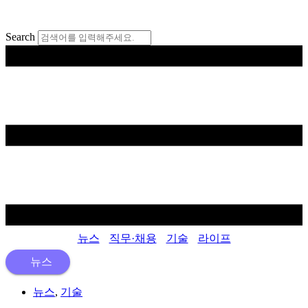
콘
텐
Search
츠
로
건
너
뛰
기
뉴스
직무·채용
기술
라이프
뉴스
뉴스
,
기술