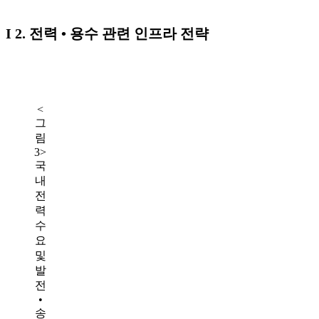
I 2. 전력 • 용수 관련 인프라 전략
<
그
림
3>
국
내
전
력
수
요
및
발
전
•
송