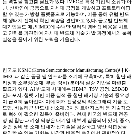
는 역할을 참고할 필요가 있다. IMEC은 특정 기업의 소유가 아
닌, 산학연이 공동으로 차세대 공정을 개발하고 프로토타이핑
할 수 있는 개방형 플랫폼으로 기능하며, 이를 통해 유럽 반도
체 생태계 전체의 혁신 역량을 견인하고 있다. 글로벌 반도체
대기업들도 매년 IMEC에 수백만 달러의 멤버쉽 비용을 치르
고 인력을 파견하여 차세대 반도체 기술 개발 과정에서의 불확
실성을 줄이기 위한 노력을 기울인다.
한국도 KSMC(Korea Semiconductor Manufacturing Center)나 K-
IMEC과 같은 공공 팹 인프라를 조기에 구축하여, 특히 첨단 패
키징과 소부장(소재, 부품, 장비) 분야의 실증 기반을 마련할
필요가 있다. AI 반도체 시대에는 HBM의 TSV 공정, 2.5D/3D
인터포저, 칩렛 기반 이종 집적 등 첨단 패키징 기술의 중요성
이 급격히 높아진다. 이에 더해 전공정의 리소그래피 기술 로
드맵, 비실리콘 반도체 신소재, 3차원 트랜지스터 등 기술적으
로 혁신이 필요한 길목이 즐비하다. 현재 한국의 반도체 전공
정 및 첨단 패키징 역량은 대기업 내부에 집중되어 있어, 중소,
중견 장비 및 소재 업체가 신기술을 검증하고 양산 적합성을
확인할 수 있는 기회는 시간과 비용적 측면에서 제한적이다.