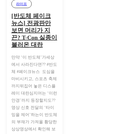
라이프
[반도체 페이크
뉴스] 전광판만
보면 머리가 지
끈? T-Con 실종이
불러온 대란
만약 ‘이 반도체’가세상
에서 사라진다면?? #반도
체 #페이크뉴스 도심을
마비시키고, 스포츠 축제
까지뒤집어 놓은 디스플
레이 대란심지어는 ‘이런
안경’까지 등장할지도??
영상 신호 전달의 ‘타이
밍을 제어’하는이 반도체
의 부재가 가져올 황당한
상상영상에서 확인해 보