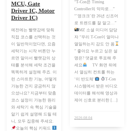
“T-Con은 Timing
MCU, Gate
Controller의 약자로…”
Driver IC, Motor
“’영크크’란 26년 신조어
Driver IC)
로 트렌드를 잘 알고…”
예전에는 빨랫감에 맞춰
MZ 소셜 미디어 담당
직접 코스를 선택하는 것
자 “우리 T-Con이 얼마나
이 일반적이었다면, 요즘
열일하는지 감도 안 옴
세탁기는 시작 버튼만 누
” 좋아요 누르고 싶은 설
르면 알아서 빨랫감의 상
명은? 댓글로 투표해 주
태를 분석해 세탁 조건을
세요
⠀ TV 화면 뒤에
똑똑하게 설정해 주죠. 이
서 열심히 컨트롤 하는
런 스마트한 기능, 어떻게
‘이 반도체‘
T-Con
가능한 건지 궁금하지 않
시스템에서 받은 비디오
으셨나요? 지금부터 맞춤
데이터를 해석해 영상과
코스 설정이 가능한 원리
제어 신호로 분리한 […]
와 세탁기 속 핵심 기술을
알기 쉽게 설명해 드릴 테
2026.08.04
니, 모두 집중해 주세요.
오늘의 핵심 키워드