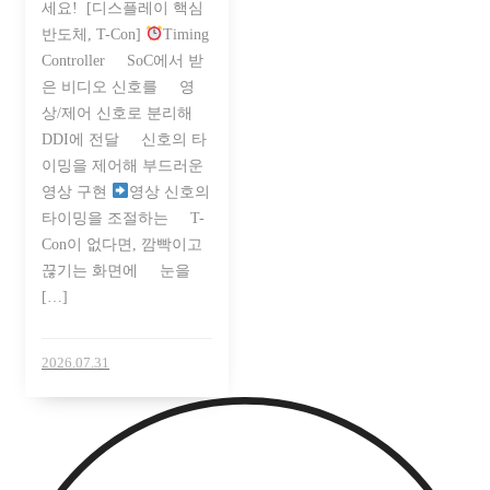
세요! [디스플레이 핵심
반도체, T-Con]
Timing
Controller⠀⠀SoC에서 받
은 비디오 신호를 영
상/제어 신호로 분리해
DDI에 전달⠀⠀신호의 타
이밍을 제어해 부드러운
영상 구현
영상 신호의
타이밍을 조절하는⠀⠀T-
Con이 없다면, 깜빡이고
끊기는 화면에⠀⠀눈을
[…]
2026.07.31