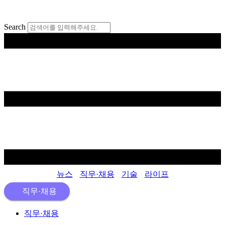
콘
텐
Search
츠
로
건
너
뛰
기
뉴스
직무·채용
기술
라이프
직무·채용
직무·채용