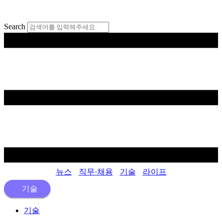
콘
텐
Search
츠
로
건
너
뛰
기
뉴스
직무·채용
기술
라이프
기술
기술