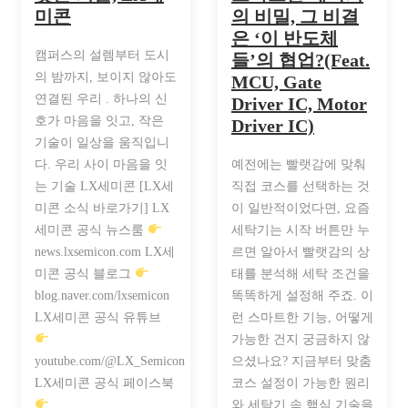
미콘
의 비밀, 그 비결
은 ‘이 반도체
캠퍼스의 설렘부터 도시
들’의 협업?(Feat.
의 밤까지, 보이지 않아도
MCU, Gate
연결된 우리 . 하나의 신
Driver IC, Motor
호가 마음을 잇고, 작은
Driver IC)
기술이 일상을 움직입니
다. 우리 사이 마음을 잇
예전에는 빨랫감에 맞춰
는 기술 LX세미콘 [LX세
직접 코스를 선택하는 것
미콘 소식 바로가기] LX
이 일반적이었다면, 요즘
세미콘 공식 뉴스룸
세탁기는 시작 버튼만 누
news.lxsemicon.com LX세
르면 알아서 빨랫감의 상
미콘 공식 블로그
태를 분석해 세탁 조건을
blog.naver.com/lxsemicon
똑똑하게 설정해 주죠. 이
LX세미콘 공식 유튜브
런 스마트한 기능, 어떻게
가능한 건지 궁금하지 않
youtube.com/@LX_Semicon
으셨나요? 지금부터 맞춤
LX세미콘 공식 페이스북
코스 설정이 가능한 원리
와 세탁기 속 핵심 기술을