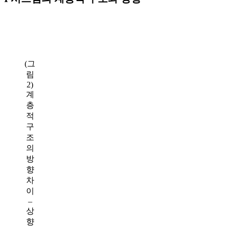
(그
림
2)
계
층
적
구
조
의
방
향
차
이
–
상
향