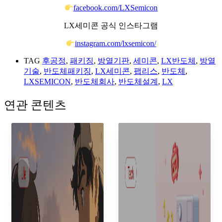
facebook.com/LXSemicon
LX세미콘 공식 인스타그램
instagram.com/lxsemicon/
TAG
후공정
,
패키징
,
방열기판
,
세미콘
,
LX반도체
,
방열
기술
,
반도체패키징
,
LX세미콘
,
팹리스
,
반도체
,
LXSEMICON
,
반도체회사
,
반도체설계
,
LX
연관 콘텐츠