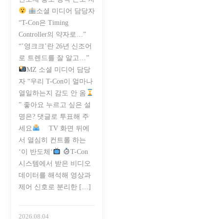
소셜 미디어 담당자
“T-Con은 Timing
Controller의 약자로…”
“’영크크’란 26년 신조어
로 트렌드를 잘 알고…”
MZ 소셜 미디어 담당
자 “우리 T-Con이 얼마나
열일하는지 감도 안 옴
” 좋아요 누르고 싶은 설
명은? 댓글로 투표해 주
세요
⠀ TV 화면 뒤에
서 열심히 컨트롤 하는
‘이 반도체‘
T-Con
시스템에서 받은 비디오
데이터를 해석해 영상과
제어 신호로 분리한 […]
2026.08.04