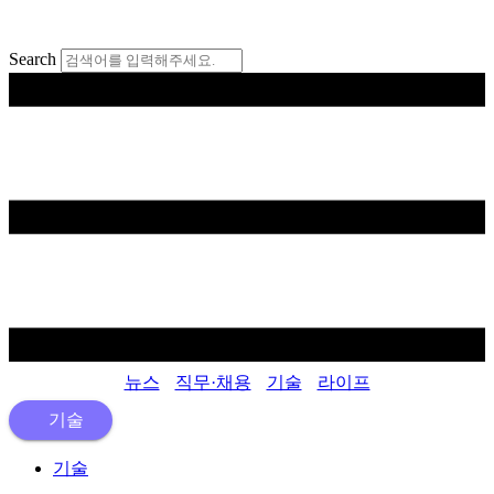
콘
텐
Search
츠
로
건
너
뛰
기
뉴스
직무·채용
기술
라이프
기술
기술