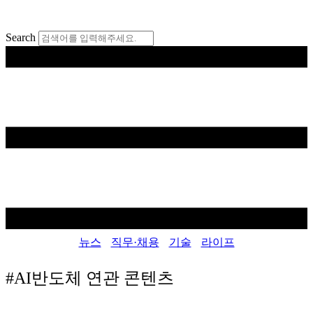
콘
텐
Search
츠
로
건
너
뛰
기
뉴스
직무·채용
기술
라이프
#AI반도체
연관 콘텐츠